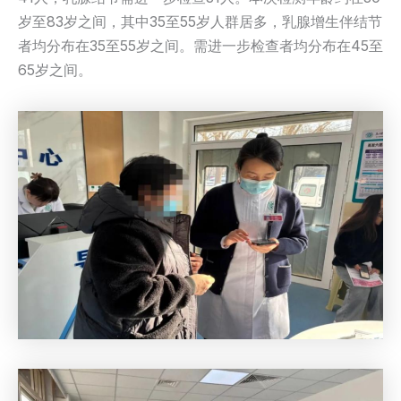
岁至83岁之间，其中35至55岁人群居多，乳腺增生伴结节
者均分布在35至55岁之间。需进一步检查者均分布在45至
65岁之间。