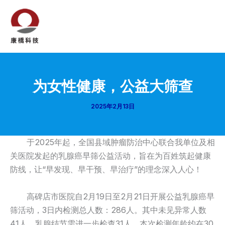
跳
至
内
Mai
容
Men
为女性健康，公益大筛查
2025年2月13日
于2025年起，全国县域肿瘤防治中心联合我单位及相
关医院发起的乳腺癌早筛公益活动，旨在为百姓筑起健康
防线，让“早发现、早干预、早治疗”的理念深入人心！
高碑店市医院自2月19日至2月21日开展公益乳腺癌早
筛活动，3日内检测总人数：286人。其中未见异常人数
41人，乳腺结节需进一步检查31人。本次检测年龄约在30