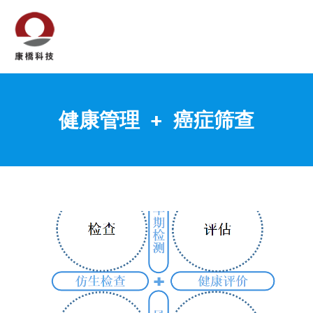
跳
至
内
Mai
容
Men
健康管理 + 癌症筛查