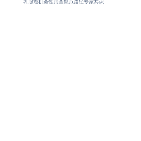
乳腺癌机会性筛查规范路径专家共识