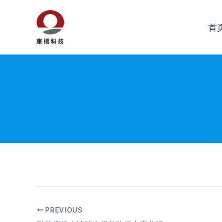
跳
至
首
内
容
PREVIOUS